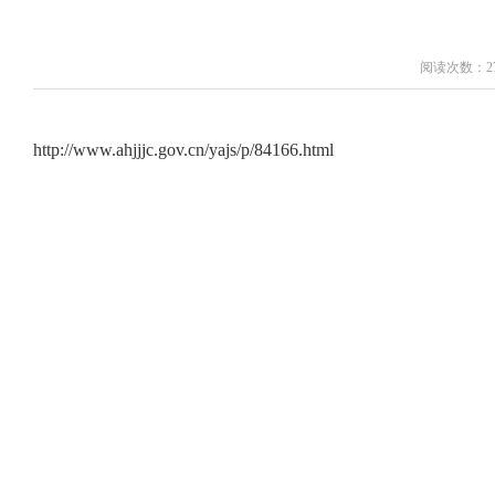
阅读次数：27
http://www.ahjjjc.gov.cn/yajs/p/84166.html