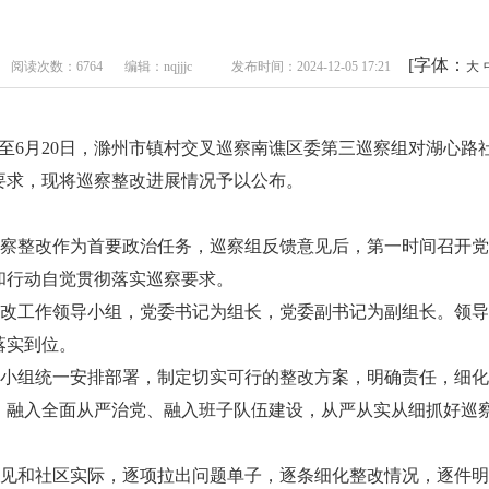
[字体：
阅读次数：6764
编辑：nqjjjc
发布时间：2024-12-05 17:21
大
日至6月20日，滁州市镇村交叉巡察南谯区委第三巡察组对湖心路社
要求，现将巡察整改进展情况予以公布。
察整改作为首要政治任务，巡察组反馈意见后，第一时间召开党
和行动自觉贯彻落实巡察要求。
改工作领导小组，党委书记为组长，党委副书记为副组长。领导
落实到位。
小组统一安排部署，制定切实可行的整改方案，明确责任，细化
、融入全面从严治党、融入班子队伍建设，从严从实从细抓好巡
见和社区实际，逐项拉出问题单子，逐条细化整改情况，逐件明